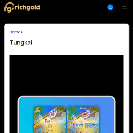
Home
»
Tungkal